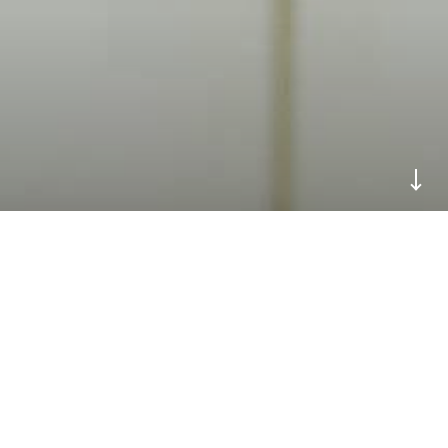
11
3
2
1
1
2
전체
마케팅
R&D
제조
원료
영업
경