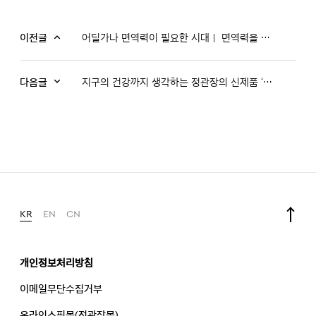
이전글
어딜가나 면역력이 필요한 시대｜ 면역력을 1포하라 정관장 에브리타임 (송강편)
다음글
지구의 건강까지 생각하는 정관장의 신제품 ‘홍삼톤골드 에코패키지’
KR
EN
CN
개인정보처리방침
이메일무단수집거부
온라인쇼핑몰(정관장몰)