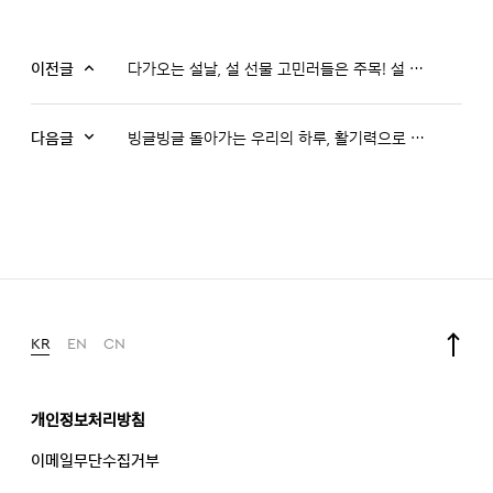
이전글
다가오는 설날, 설 선물 고민러들은 주목! 설 선물 추천 리스트 공개!
다음글
빙글빙글 돌아가는 우리의 하루, 활기력으로 다 뿌시자!!
KR
EN
CN
개인정보처리방침
이메일무단수집거부