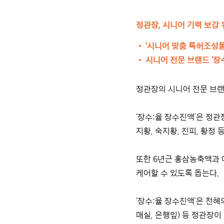
정관장, 시니어 기력 보강 
•
‘시니어 맞춤 특허조성물’
•
시니어 전문 브랜드 ‘장수
정관장의 시니어 전문 브랜드
‘장수:율 장수진액’은 정
지황, 숙지황, 진피, 황
또한 6년근 홍삼농축액과 
케어할 수 있도록 돕는다.
‘장수:율 장수진액’은 천혜
매실, 은행잎) 등 정관장