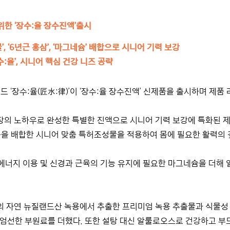
위한 ‘장수:율 장수진액’출시
, ‘6년근 홍삼’, ‘마그네슘’ 배합으로 시니어 기력 보강
:율’, 시니어 핵심 건강 니즈 공략
 ‘장수:율(匠水:律)’이 ‘장수:율 장수진액’ 신제품을 출시하며 제품
관장의 노하우로 완성한 특별한 진액으로 시니어 기력 보강에 특화된 제품
정 등을 배합한 시니어 맞춤 특허조성물을 적용하여 몸에 필요한 활력의 
에너지 이용 및 신경과 근육의 기능 유지에 필요한 마그네슘을 더해
의 자연 뉴질랜드산 녹용에서 추출한 프리미엄 녹용 추출물과 식물성 원
이 엄선한 부원료를 더했다. 또한 설탕 대신 알룰로오스로 건강하고 