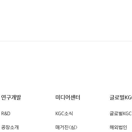
연구개발
미디어센터
글로벌KG
R&D
KGC소식
글로벌KGC
공장소개
매거진〈심〉
해외법인