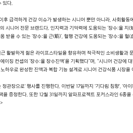
수 있다.
0세 이후 급격하게 건강 이슈가 발생하는 시니어 뿐만 아니라, 사회활동
 시니어 전문 브랜드다. 인지력과 기억력에 도움되는 ‘장수:율 지(知
받을 수 있는 ‘장수:율 근(䈥)’, 혈행 건강에 도움되는 ‘장수:율 혈(
“최근 활발하게 젊은 라이프스타일을 향유하며 적극적인 소비생활과 
에이징 컨셉의 ‘장수:율 장수진액’을 기획했다”며, “시니어 건강에 
연구 노하우로 완성한 진액과 복합 기능 설계로 시니어 건강식품 시장을
정관장으로' 행사를 진행한다. 이번달 17일까지 '기다림 침향', '아이패스
혜택을 증정한다. 또한 12월 31일까지 알파프로젝트 포커스라인 6종
>