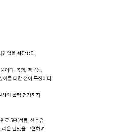
 라인업을 확장했다.
이다. 복령, 맥문동,
깊이를 더한 점이 특징이다.
 일상의 활력 건강까지
료 5종(석류, 산수유,
부드러운 단맛을 구현하여