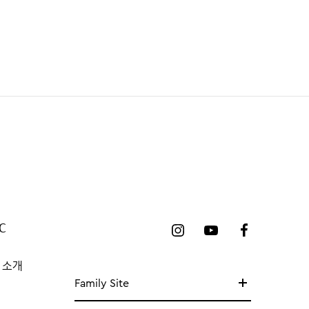
C
 소개
Family Site