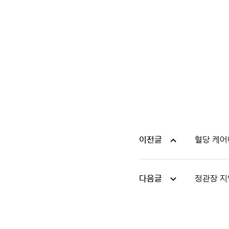
이전글
혈당 케어에
다음글
정관장 지