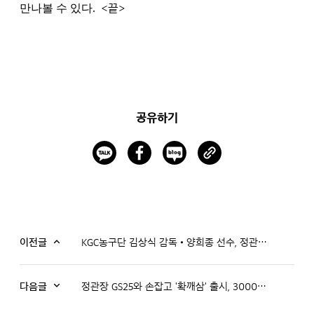
만나볼 수 있다.
<끝>
공유하기
이전글
KGC농구단 김상식 감독•양희종 선수, 정관장 일일 홍보대사로 활동
다음글
정관장 GS25와 손잡고 '확깨삼' 출시, 3000억 숙취해소제 시장 출사표