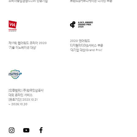
소비자중심경영(CCM) 인증기업
브랜드&커뮤니케이션 디자인 부문
2020 앤어워드
제17회 웹어워드 코리아 2020
디지털미디어&서비스 부문
‘기술 이노베이션 대상’
‘대기업 대상(Grand Prix)’
[인증범위] (주)한국인삼공사
대외 온라인 서비스
[유효기간] 2023.10.21
~ 2026.10.20