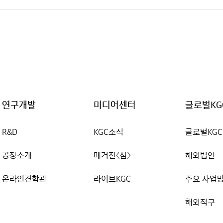
연구개발
미디어센터
글로벌KG
R&D
KGC소식
글로벌KGC
공장소개
매거진〈심〉
해외법인
온라인견학관
라이브KGC
주요 사업
해외직구