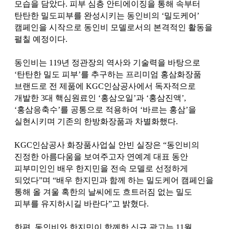
모습을 담았다. 피부 심층 안티에이징을 통해 속부터
탄탄한 밀도피부를 완성시키는 동인비의 ‘밀도케어’
캠페인을 시작으로 동인비 모델로서의 본격적인 활동을
펼칠 예정이다.
동인비는 119년 정관장의 역사와 기술력을 바탕으로
‘탄탄한 밀도 피부’를 추구하는 프리미엄 홍삼화장품
브랜드로 전 제품에 KGC인삼공사에서 독자적으로
개발한 3대 핵심원료인 ‘홍삼오일’과 ‘홍삼진액’,
‘홍삼응축수’를 공통으로 적용하여 ‘바르는 홍삼’을
실현시키며 기존의 한방화장품과 차별화했다.
KGC인삼공사 화장품사업실 안빈 실장은 “동인비의
진정한 아름다움을 보여주고자 연예계 대표 동안
피부미인인 배우 한지민을 전속 모델로 선정하게
되었다”며 “배우 한지민과 함께 하는 밀도케어 캠페인을
통해 올 겨울 혹한의 날씨에도 흐트러짐 없는 밀도
피부를 유지하시길 바란다”고 밝혔다.
한편, 동인비와 한지민이 함께한 신규 광고는 11월