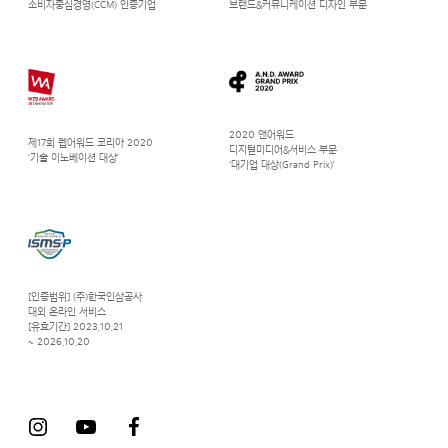
소비자중심경영(CCM) 인증기업
브랜드&커뮤니케이션 디자인 부문
2020 앤어워드
제17회 웹어워드 코리아 2020
디지털미디어&서비스 부문
‘기술 이노베이션 대상’
‘대기업 대상(Grand Prix)’
[인증범위] (주)한국인삼공사
대외 온라인 서비스
[유효기간] 2023.10.21
~ 2026.10.20