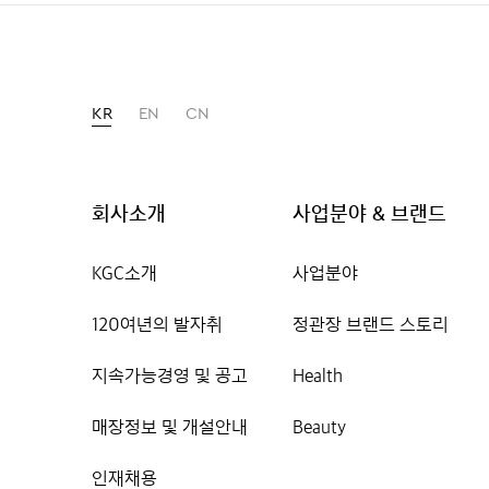
KR
EN
CN
회사소개
사업분야 & 브랜드
KGC소개
사업분야
120여년의 발자취
정관장 브랜드 스토리
지속가능경영 및 공고
Health
매장정보 및 개설안내
Beauty
인재채용