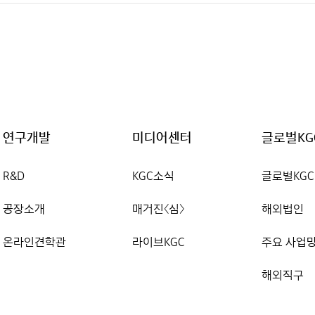
연구개발
미디어센터
글로벌KG
R&D
KGC소식
글로벌KGC
공장소개
매거진〈심〉
해외법인
온라인견학관
라이브KGC
주요 사업
해외직구