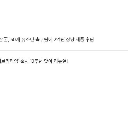
삼톤’, 50개 유소년 축구팀에 2억원 상당 제품 후원
에브리타임’ 출시 12주년 맞아 리뉴얼!