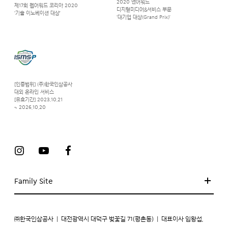
2020 앤어워드
제17회 웹어워드 코리아 2020
디지털미디어&서비스 부문
‘기술 이노베이션 대상’
‘대기업 대상(Grand Prix)’
[인증범위] (주)한국인삼공사
대외 온라인 서비스
[유효기간] 2023.10.21
~ 2026.10.20
Family Site
㈜한국인삼공사
|
대전광역시 대덕구 벚꽃길 71(평촌동)
|
대표이사 임왕섭,