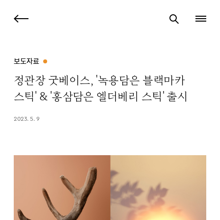
보도자료
정관장 굿베이스, '녹용담은 블랙마카
스틱' & '홍삼담은 엘더베리 스틱' 출시
2023. 5. 9