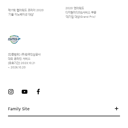
2020 앤어워드
제17회 웹어워드 코리아 2020
디지털미디어&서비스 부문
‘기술 이노베이션 대상’
‘대기업 대상(Grand Prix)’
[인증범위] (주)한국인삼공사
대외 온라인 서비스
[유효기간] 2023.10.21
~ 2026.10.20
Family Site