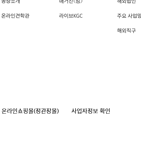
공장소개
매거진〈심〉
해외법인
온라인견학관
라이브KGC
주요 사업
해외직구
온라인쇼핑몰(정관장몰)
사업자정보 확인