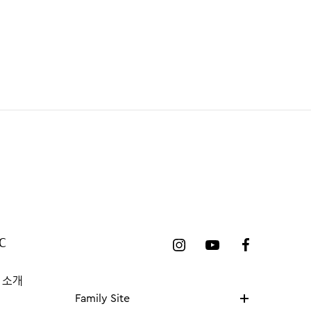
C
 소개
Family Site