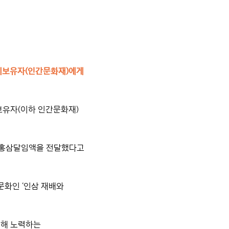
예보유자(인간문화재)에게
유자(이하 인간문화재)
 홍삼달임액을 전달했다고
문화인 ‘인삼 재배와
위해 노력하는