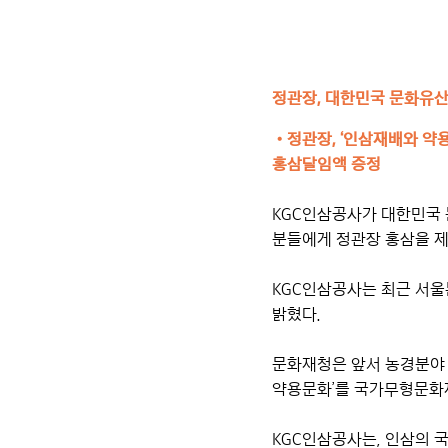
정관장, 대한민국 문화유산
•정관장, ‘인삼재배와 
홍삼달임액 증정
KGC인삼공사가 대한민국
분들에게 정관장 홍삼을 
KGC인삼공사는 최근 서
밝혔다.
문화재청은 앞서 농경분야 
약용문화’를 국가무형문화
KGC인삼공사는, 인삼의 