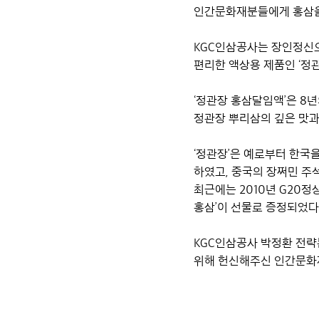
인간문화재분들에게 홍삼을
KGC인삼공사는 장인정신으
편리한 액상용 제품인 ‘정
‘정관장 홍삼달임액’은 8
정관장 뿌리삼의 깊은 맛과
‘정관장’은 예로부터 한국
하였고, 중국의 장쩌민 주
최근에는 2010년 G20
홍삼’이 선물로 증정되었다
KGC인삼공사 박정환 전략
위해 헌신해주신 인간문화재