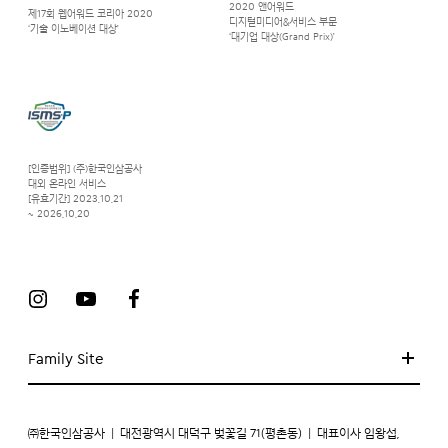
2020 앤어워드
제17회 웹어워드 코리아 2020
디지털미디어&서비스 부문
‘기술 이노베이션 대상’
‘대기업 대상(Grand Prix)’
[인증범위] (주)한국인삼공사
대외 온라인 서비스
[유효기간] 2023.10.21
~ 2026.10.20
Family Site
㈜한국인삼공사
|
대전광역시 대덕구 벚꽃길 71(평촌동)
|
대표이사 임왕섭,