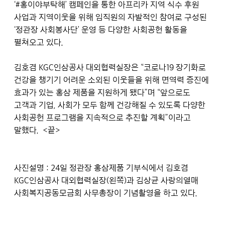
‘#홍이야부탁해’ 캠페인을 통한 아프리카 지역 식수 후원
사업과 지역이웃을 위해 임직원의 자발적인 참여로 구성된
‘정관장 사회봉사단’ 운영 등 다양한 사회공헌 활동을
펼쳐오고 있다.
김호겸 KGC인삼공사 대외협력실장은 “코로나19 장기화로
건강을 챙기기 어려운 소외된 이웃들을 위해 면역력 증진에
효과가 있는 홍삼 제품을 지원하게 됐다”며 “앞으로도
고객과 기업, 사회가 모두 함께 건강해질 수 있도록 다양한
사회공헌 프로그램을 지속적으로 추진할 계획”이라고
말했다.
<끝>
사진설명 : 24일 정관장 홍삼제품 기부식에서 김호겸
KGC인삼공사 대외협력실장(왼쪽)과 김상균 사랑의열매
사회복지공동모금회 사무총장이 기념촬영을 하고 있다.