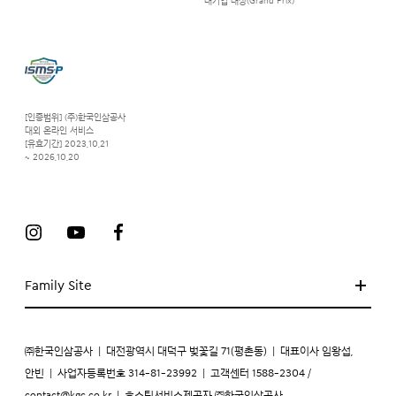
‘대기업 대상(Grand Prix)’
[인증범위] (주)한국인삼공사
대외 온라인 서비스
[유효기간] 2023.10.21
~ 2026.10.20
Family Site
㈜한국인삼공사
|
대전광역시 대덕구 벚꽃길 71(평촌동)
|
대표이사 임왕섭,
안빈
|
사업자등록번호 314-81-23992
|
고객센터 1588-2304 /
contact@kgc.co.kr
|
호스팅서비스제공자 ㈜한국인삼공사