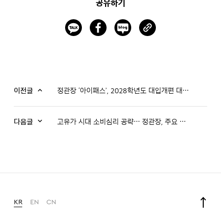
공유하기
이전글
정관장 ‘아이패스’, 2028학년도 대입개편 대비 입시설명회 성료
다음글
고유가 시대 소비심리 공략… 정관장, 주요 브랜드 프로모션 진행
KR
EN
CN