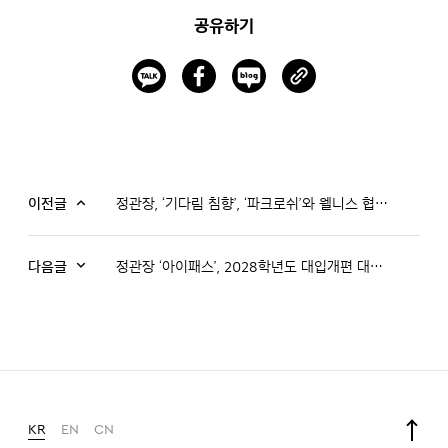
공유하기
이전글
정관장, ‘기다림 침향’, ‘파크로쉬’와 웰니스 협업 전개
다음글
정관장 ‘아이패스’, 2028학년도 대입개편 대비 입시설명회 성료
KR
EN
CN