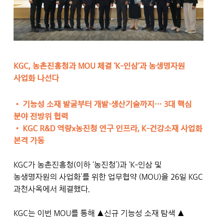
KGC, 농촌진흥청과 MOU 체결 ‘K-인삼’과 농생명자원
사업화 나선다
• 기능성 소재 발굴부터 개발·생산기술까지… 3대 핵심
분야 전방위 협력
•
KGC R&D 역량x농진청 연구 인프라, K-건강소재 사업화
본격 가동
KGC가 농촌진흥청(이하 ‘농진청’)과 ‘K-인삼 및
농생명자원의 사업화’를 위한 업무협약 (MOU)을 26일 KGC
과천사옥에서 체결했다.
KGC는 이번 MOU를 통해 ▲신규 기능성 소재 탐색 ▲