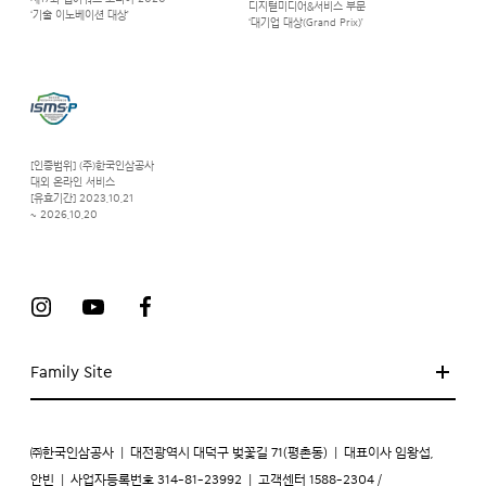
디지털미디어&서비스 부문
‘기술 이노베이션 대상’
‘대기업 대상(Grand Prix)’
[인증범위] (주)한국인삼공사
대외 온라인 서비스
[유효기간] 2023.10.21
~ 2026.10.20
Family Site
㈜한국인삼공사
|
대전광역시 대덕구 벚꽃길 71(평촌동)
|
대표이사 임왕섭,
안빈
|
사업자등록번호 314-81-23992
|
고객센터 1588-2304 /