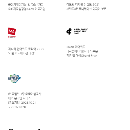
공정거래위원회-한국소비자원
레드닷 디자인 어워드 2021
소비자중심경영(CCM) 인증기업
브랜드&커뮤니케이션 디자인 부문
2020 앤어워드
제17회 웹어워드 코리아 2020
디지털미디어&서비스 부문
‘기술 이노베이션 대상’
‘대기업 대상(Grand Prix)’
[인증범위] (주)한국인삼공사
대외 온라인 서비스
[유효기간] 2023.10.21
~ 2026.10.20