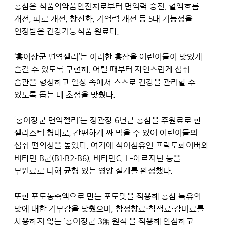
홍삼은 식품의약품안전처로부터 면역력 증진, 혈액흐름
개선, 피로 개선, 항산화, 기억력 개선 등 5대 기능성을
인정받은 건강기능식품 원료다.
‘홍이장군 면역젤리’는 이러한 홍삼을 어린이들이 맛있게
즐길 수 있도록 구현해, 어릴 때부터 자연스럽게 섭취
습관을 형성하고 일상 속에서 스스로 건강을 관리할 수
있도록 돕는 데 초점을 맞췄다.
‘홍이장군 면역젤리’는 정관장 6년근 홍삼을 주원료로 한
젤리스틱 형태로, 간편하게 짜 먹을 수 있어 어린이들의
섭취 편의성을 높였다. 여기에 식이섬유인 프락토화이버와
비타민 B군(B1·B2·B6), 비타민C, L-아르지닌 등을
부원료로 더해 균형 있는 영양 설계를 완성했다.
또한 포도농축액으로 만든 포도맛을 적용해 홍삼 특유의
맛에 대한 거부감을 낮췄으며, 합성향료·착색료·감미료를
사용하지 않는 ‘홍이장군 3無 원칙’을 적용해 안심하고