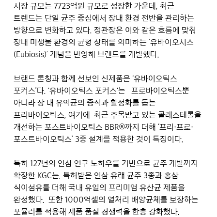
시장 규모는 7723억원 규모로 성장한 가운데, 최근
트렌드는 단일 균주 중심에서 장내 환경 전반을 관리하는
방향으로 변화하고 있다. 정관장은 이와 같은 흐름에 맞춰
장내 미생물 환경의 균형 상태를 의미하는 ‘유바이오시스
(Eubiosis)’ 개념을 반영해 브랜드를 개발했다.
브랜드 론칭과 함께 선보인 신제품은 ‘유바이오틱스
포커스’다. '유바이오틱스 포커스'는 프로바이오틱스뿐
아니라 장 내 유익균의 증식과 활성화를 돕는
프리바이오틱스, 여기에 최근 주목받고 있는 콜레스테롤을
개선하는 포스트바이오틱스 BBR®까지 더해 ‘프리·프로·
포스트바이오틱스’ 3중 설계를 적용한 것이 특징이다.
특히 127년의 인삼 연구 노하우를 기반으로 균주 개발까지
확장한 KGC는, 특허받은 인삼 유래 균주 3종과 홍삼
식이섬유를 더해 국내 유일의 프리미엄 유산균 제품을
완성했다. 또한 1000억셀의 열처리 배양균체를 보장하는
포뮬러를 적용해 제품 품질 경쟁력을 한층 강화했다.