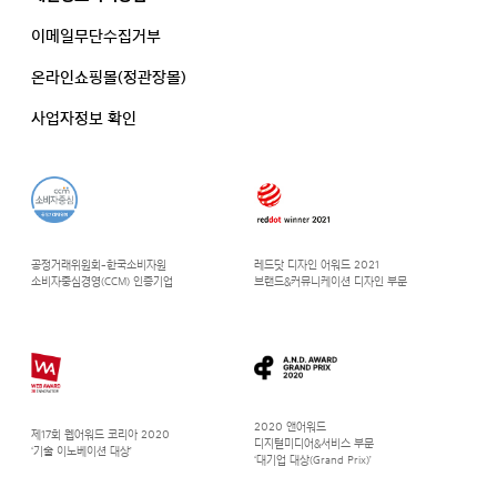
이메일무단수집거부
온라인쇼핑몰(정관장몰)
사업자정보 확인
공정거래위원회-한국소비자원
레드닷 디자인 어워드 2021
소비자중심경영(CCM) 인증기업
브랜드&커뮤니케이션 디자인 부문
2020 앤어워드
제17회 웹어워드 코리아 2020
디지털미디어&서비스 부문
‘기술 이노베이션 대상’
‘대기업 대상(Grand Prix)’