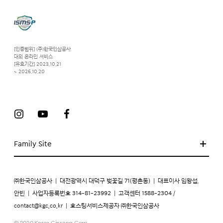
[인증범위] (주)한국인삼공사
대외 온라인 서비스
[유효기간] 2023.10.21
~ 2026.10.20
Family Site
㈜한국인삼공사
|
대전광역시 대덕구 벚꽃길 71(평촌동)
|
대표이사 임왕섭,
안빈
|
사업자등록번호 314-81-23992
|
고객센터 1588-2304 /
contact@kgc.co.kr
|
호스팅서비스제공자 ㈜한국인삼공사
© 2020 Korea Ginseng Corp.