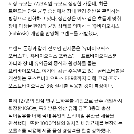
시장 규모는 7723억원 규모로 성장한 가운데, 최근
트렌드는 단일 균주 중심에서 장내 환경 전반을 관리하는
방향으로 변화하고 있다. 정관장은 이와 같은 흐름에 맞춰
장내 미생물 환경의 균형 상태를 의미하는 ‘유바이오시스
(Eubiosis)’ 개념을 반영해 브랜드를 개발했다.
브랜드 론칭과 함께 선보인 신제품은 ‘유바이오틱스
포커스’다. '유바이오틱스 포커스'는 프로바이오틱스뿐
아니라 장 내 유익균의 증식과 활성화를 돕는
프리바이오틱스, 여기에 최근 주목받고 있는 콜레스테롤을
개선하는 포스트바이오틱스 BBR®까지 더해 ‘프리·프로·
포스트바이오틱스’ 3중 설계를 적용한 것이 특징이다.
특히 127년의 인삼 연구 노하우를 기반으로 균주 개발까지
확장한 KGC는, 특허받은 인삼 유래 균주 3종과 홍삼
식이섬유를 더해 국내 유일의 프리미엄 유산균 제품을
완성했다. 또한 1000억셀의 열처리 배양균체를 보장하는
포뮬러를 적용해 제품 품질 경쟁력을 한층 강화했다.