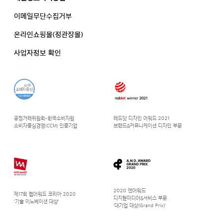
이메일무단수집거부
온라인쇼핑몰(정관장몰)
사업자정보 확인
공정거래위원회-한국소비자원
레드닷 디자인 어워드 2021
소비자중심경영(CCM) 인증기업
브랜드&커뮤니케이션 디자인 부문
2020 앤어워드
제17회 웹어워드 코리아 2020
디지털미디어&서비스 부문
‘기술 이노베이션 대상’
‘대기업 대상(Grand Prix)’