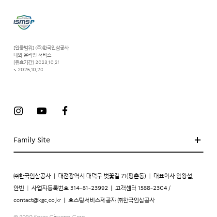
[인증범위] (주)한국인삼공사
대외 온라인 서비스
[유효기간] 2023.10.21
~ 2026.10.20
Family Site
㈜한국인삼공사
|
대전광역시 대덕구 벚꽃길 71(평촌동)
|
대표이사 임왕섭,
안빈
|
사업자등록번호 314-81-23992
|
고객센터 1588-2304 /
contact@kgc.co.kr
|
호스팅서비스제공자 ㈜한국인삼공사
© 2020 Korea Ginseng Corp.