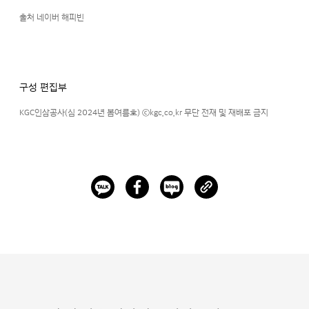
출처 네이버 해피빈
구성 편집부
KGC인삼공사(심 2024년 봄여름호) ⓒkgc.co.kr 무단 전재 및 재배포 금지