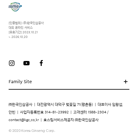
[인증범위] (주)한국인삼공사
대외 온라인 서비스
[유효기간] 2023.10.21
~ 2026.10.20
Family Site
㈜한국인삼공사
|
대전광역시 대덕구 벚꽃길 71(평촌동)
|
대표이사 임왕섭,
안빈
|
사업자등록번호 314-81-23992
|
고객센터 1588-2304 /
contact@kgc.co.kr
|
호스팅서비스제공자 ㈜한국인삼공사
© 2020 Korea Ginseng Corp.