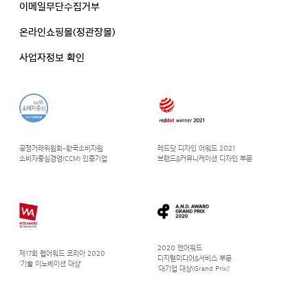
이메일무단수집거부
온라인쇼핑몰(정관장몰)
사업자정보 확인
공정거래위원회-한국소비자원
레드닷 디자인 어워드 2021
소비자중심경영(CCM) 인증기업
브랜드&커뮤니케이션 디자인 부문
2020 앤어워드
제17회 웹어워드 코리아 2020
디지털미디어&서비스 부문
‘기술 이노베이션 대상’
‘대기업 대상(Grand Prix)’