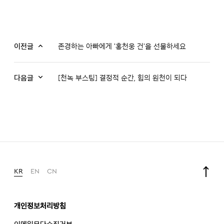
이전글
존경하는 아빠에게 '홍천웅 건'을 선물하세요
다음글
[천녹 부스팅] 결정적 순간, 힘의 원천이 되다
KR
EN
CN
개인정보처리방침