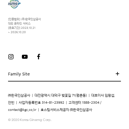
[인증범위] (주)한국인삼공사
대외 온라인 서비스
[유효기간] 2023.10.21
~ 2026.10.20
Family Site
㈜한국인삼공사
|
대전광역시 대덕구 벚꽃길 71(평촌동)
|
대표이사 임왕섭,
안빈
|
사업자등록번호 314-81-23992
|
고객센터 1588-2304 /
contact@kgc.co.kr
|
호스팅서비스제공자 ㈜한국인삼공사
© 2020 Korea Ginseng Corp.