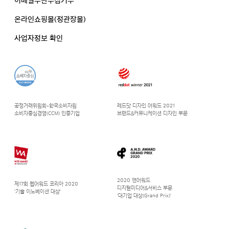
이메일무단수집거부
온라인쇼핑몰(정관장몰)
사업자정보 확인
공정거래위원회-한국소비자원
레드닷 디자인 어워드 2021
소비자중심경영(CCM) 인증기업
브랜드&커뮤니케이션 디자인 부문
2020 앤어워드
제17회 웹어워드 코리아 2020
디지털미디어&서비스 부문
‘기술 이노베이션 대상’
‘대기업 대상(Grand Prix)’