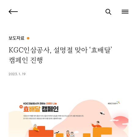
보도자료
KGC인삼공사, 설명절 맞아 ‘효배달’
캠페인 진행
2023. 1. 19